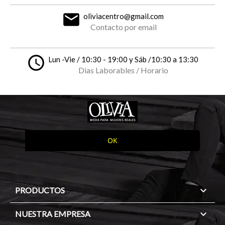
email
oliviacentro@gmail.com
Contacto por email
access_time
Lun -Vie / 10:30 - 19:00 y Sáb /10:30 a 13:30
Dias Laborables / Horario

PRODUCTOS

NUESTRA EMPRESA