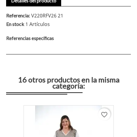
Detalles del producto
V220RFV26 21
Referencia:
1 Artículos
En stock
Referencias específicas
16 otros productos en la misma
categoría:
favorite_border