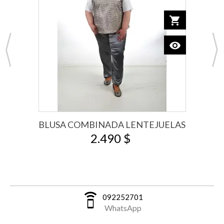
o cart
shopping_cart
Add to car
visibility
View
BLUSA COMBINADA LENTEJUELAS
2.490 $
speaker_phone
092252701
WhatsApp