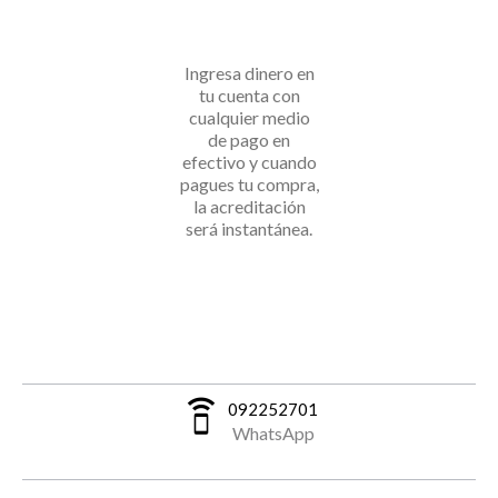
Ingresa dinero en
tu cuenta con
cualquier medio
de pago en
efectivo y cuando
pagues tu compra,
la acreditación
será instantánea.
speaker_phone
092252701
WhatsApp