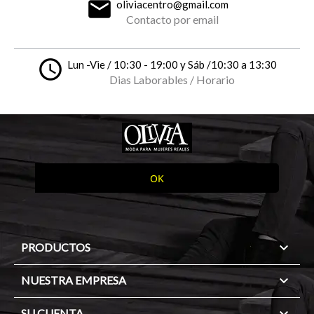
email
oliviacentro@gmail.com
Contacto por email
access_time
Lun -Vie / 10:30 - 19:00 y Sáb /10:30 a 13:30
Dias Laborables / Horario

PRODUCTOS

NUESTRA EMPRESA
SU CUENTA