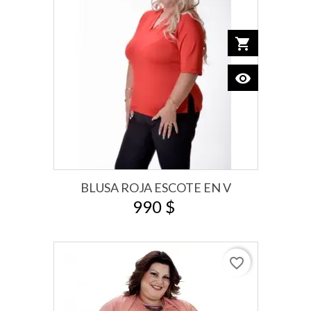
shopping_cart
Add to car
visibility
View
BLUSA ROJA ESCOTE EN V
990 $
favorite_border