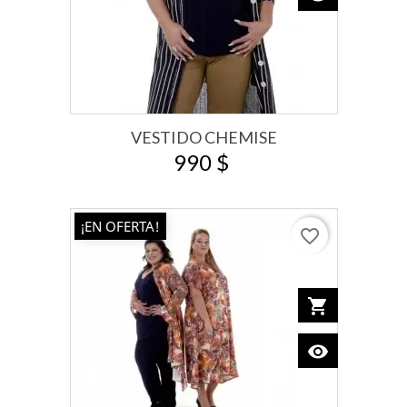
VESTIDO CHEMISE
990 $
¡EN OFERTA!
favorite_border
shopping_cart
Add to car
visibility
View