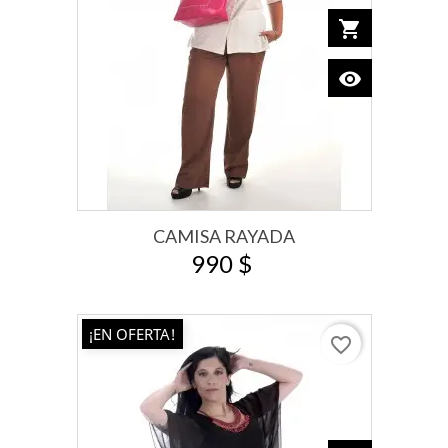
shopping_cart
Add to car
visibility
View
CAMISA RAYADA
990 $
¡EN OFERTA!
favorite_border