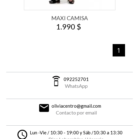
MAXI CAMISA
1.990 $
1
speaker_phone
092252701
WhatsApp
email
oliviacentro@gmail.com
Contacto por email
access_time
Lun -Vie / 10:30 - 19:00 y Sáb /10:30 a 13:30