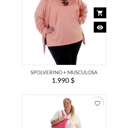
shopping_cart
Add to car
visibility
View
SPOLVERINO + MUSCULOSA
1.990 $
favorite_border