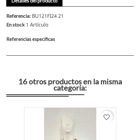
Detalles del producto
BU121FI24 21
Referencia:
1 Artículo
En stock
Referencias específicas
16 otros productos en la misma
categoría:
favorite_border