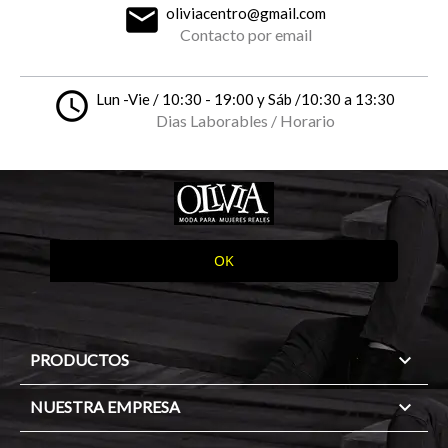
email
oliviacentro@gmail.com
Contacto por email
access_time
Lun -Vie / 10:30 - 19:00 y Sáb /10:30 a 13:30
Dias Laborables / Horario

PRODUCTOS

NUESTRA EMPRESA