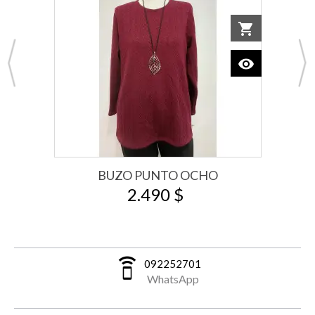
o cart
shopping_cart
Add to car
visibility
View
BUZO PUNTO OCHO
2.490 $
speaker_phone
092252701
WhatsApp