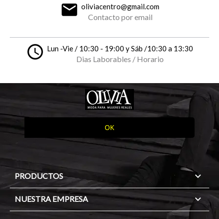
email
oliviacentro@gmail.com
Contacto por email
access_time
Lun -Vie / 10:30 - 19:00 y Sáb /10:30 a 13:30
Dias Laborables / Horario

PRODUCTOS

NUESTRA EMPRESA