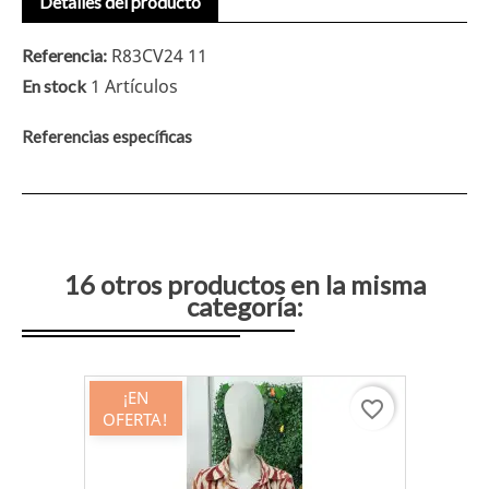
Detalles del producto
R83CV24 11
Referencia:
1 Artículos
En stock
Referencias específicas
16 otros productos en la misma
categoría:
¡EN
favorite_border
OFERTA!