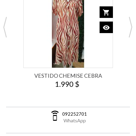
o cart
shopping_cart
Add to car
visibility
View
VESTIDO CHEMISE CEBRA
1.990 $
speaker_phone
092252701
WhatsApp