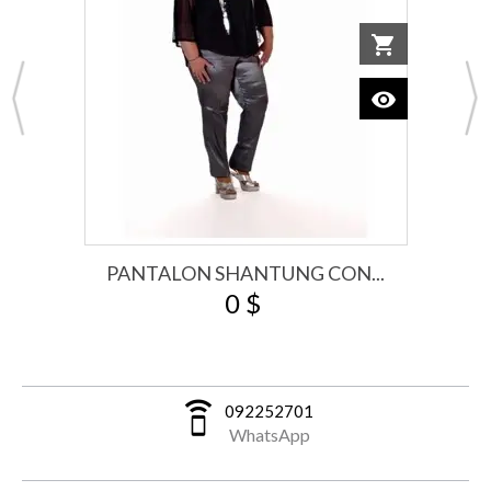
o cart
shopping_cart
Add to car
visibility
View
PANTALON SHANTUNG CON...
0 $
speaker_phone
092252701
WhatsApp