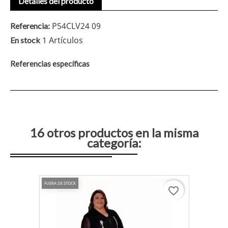
Detalles del producto
P54CLV24 09
Referencia:
1 Artículos
En stock
Referencias específicas
16 otros productos en la misma
categoría:
FUERA DE STOCK
favorite_border