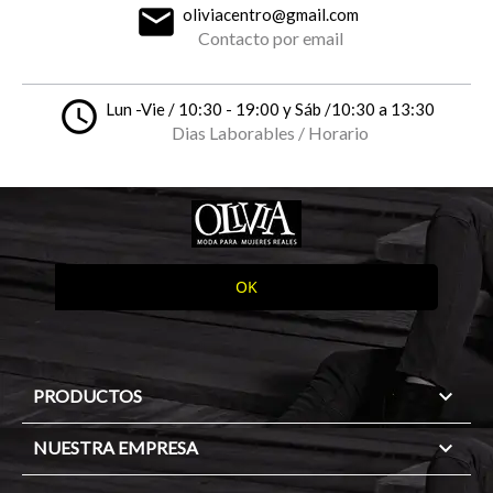
email
oliviacentro@gmail.com
Contacto por email
access_time
Lun -Vie / 10:30 - 19:00 y Sáb /10:30 a 13:30
Dias Laborables / Horario

PRODUCTOS

NUESTRA EMPRESA