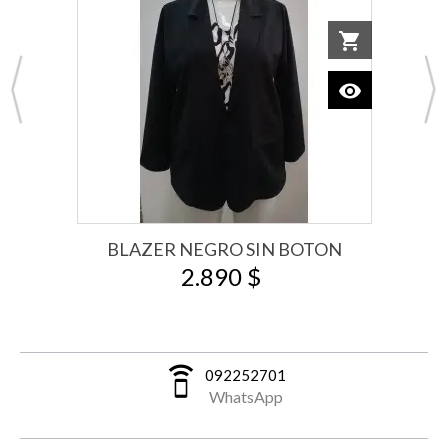
o cart
shopping_cart
Add to car
visibility
View
BLAZER NEGRO SIN BOTON
2.890 $
speaker_phone
092252701
WhatsApp