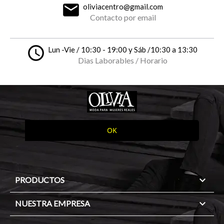
email
oliviacentro@gmail.com
Contacto por email
access_time
Lun -Vie / 10:30 - 19:00 y Sáb /10:30 a 13:30
Dias Laborables / Horario

PRODUCTOS

NUESTRA EMPRESA