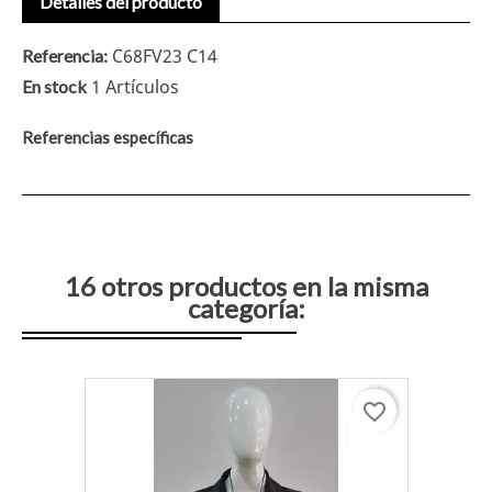
Detalles del producto
C68FV23 C14
Referencia:
1 Artículos
En stock
Referencias específicas
16 otros productos en la misma
categoría:
favorite_border