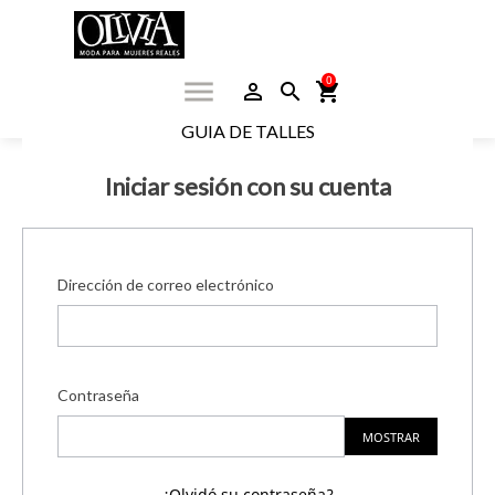
0
menu
person_outline
search
shopping_cart
GUIA DE TALLES
Iniciar sesión con su cuenta
Dirección de correo electrónico
Contraseña
MOSTRAR
¿Olvidó su contraseña?