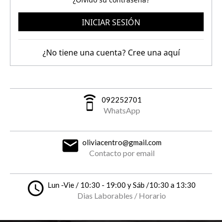
INICIAR SESIÓN
¿No tiene una cuenta? Cree una aquí
speaker_phone
092252701
WhatsApp
email
oliviacentro@gmail.com
Contacto por email
access_time
Lun -Vie / 10:30 - 19:00 y Sáb /10:30 a 13:30
Dias Laborables / Horario